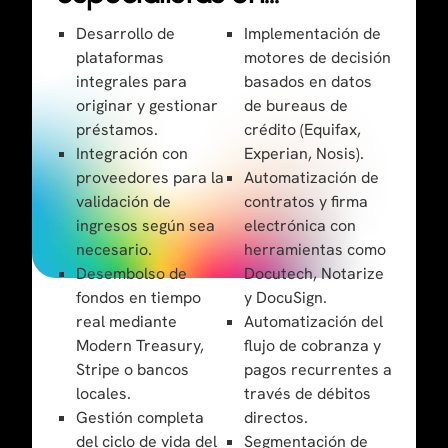
Desarrollo de
Implementación de
plataformas
motores de decisión
integrales para
basados en datos
originar y gestionar
de bureaus de
préstamos.
crédito (Equifax,
Integración con
Experian, Nosis).
proveedores para la
Automatización de
validación de
contratos y firma
ingresos según sea
electrónica con
necesario.
herramientas como
Desembolso de
Docutech, Notarize
fondos en tiempo
y DocuSign.
real mediante
Automatización del
Modern Treasury,
flujo de cobranza y
Stripe o bancos
pagos recurrentes a
locales.
través de débitos
Gestión completa
directos.
del ciclo de vida del
Segmentación de