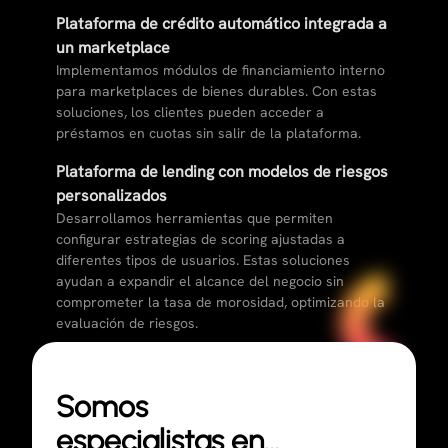
Plataforma de crédito automático integrada a
un marketplace
Implementamos módulos de financiamiento interno
para marketplaces de bienes durables. Con estas
soluciones, los clientes pueden acceder a
préstamos en cuotas sin salir de la plataforma.
Plataforma de lending con modelos de riesgos
personalizados
Desarrollamos herramientas que permiten
configurar estrategias de scoring ajustadas a
diferentes tipos de usuarios. Estas soluciones
ayudan a expandir el alcance del negocio sin
comprometer la tasa de morosidad, optimizando la
evaluación de riesgos.
Somos
especialistas en…