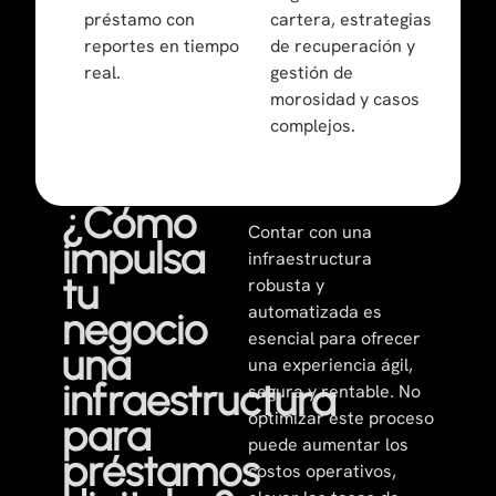
préstamo con
cartera, estrategias
reportes en tiempo
de recuperación y
real.
gestión de
morosidad y casos
complejos.
¿Cómo
Contar con una
impulsa
infraestructura
tu
robusta y
automatizada es
negocio
esencial para ofrecer
una
una experiencia ágil,
infraestructura
segura y rentable. No
optimizar este proceso
para
puede aumentar los
préstamos
costos operativos,