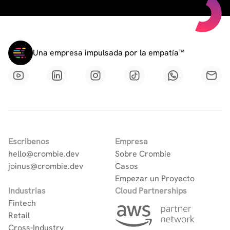
Una empresa impulsada por la empatía™
Escribenos
Empresa
hello@crombie.dev
Sobre Crombie
joinus@crombie.dev
Casos
Empezar un Proyecto
Industrias
Cloud Partnerships
Fintech
Retail
Cross-Industry