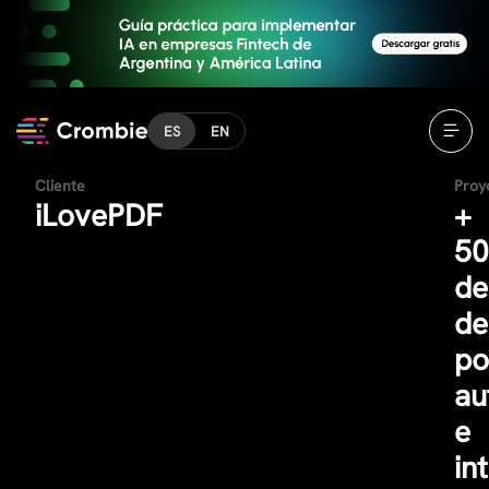
ES
EN
Cliente
Proy
iLovePDF
+
5
de
de
po
au
e
in