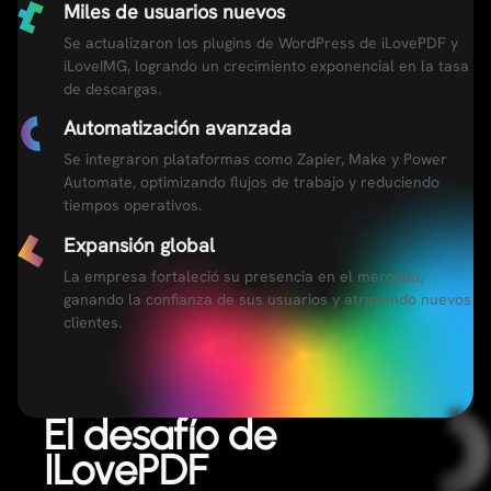
Miles de usuarios nuevos
Se actualizaron los plugins de WordPress de iLovePDF y
iLoveIMG, logrando un crecimiento exponencial en la tasa
de descargas.
Automatización avanzada
Se integraron plataformas como Zapier, Make y Power
Automate, optimizando flujos de trabajo y reduciendo
tiempos operativos.
Expansión global
La empresa fortaleció su presencia en el mercado,
ganando la confianza de sus usuarios y atrayendo nuevos
clientes.
El desafío de
ILovePDF