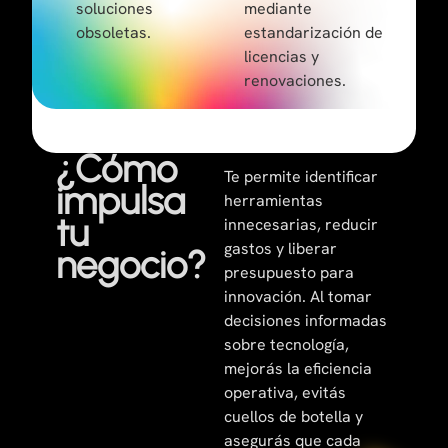
soluciones
mediante
obsoletas.
estandarización de
licencias y
renovaciones.
¿Cómo
Te permite identificar
impulsa
herramientas
tu
innecesarias, reducir
gastos y liberar
negocio?
presupuesto para
innovación. Al tomar
decisiones informadas
sobre tecnología,
mejorás la eficiencia
operativa, evitás
cuellos de botella y
asegurás que cada