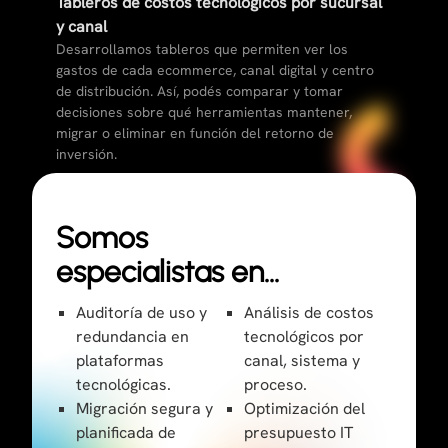
Tableros de costos tecnológicos por sucursal
y canal
Desarrollamos tableros que permiten ver los
gastos de cada ecommerce, canal digital y centro
de distribución. Así, podés comparar y tomar
decisiones sobre qué herramientas mantener,
migrar o eliminar en función del retorno de
inversión.
Somos
especialistas en…
Auditoría de uso y
Análisis de costos
redundancia en
tecnológicos por
plataformas
canal, sistema y
tecnológicas.
proceso.
Migración segura y
Optimización del
planificada de
presupuesto IT