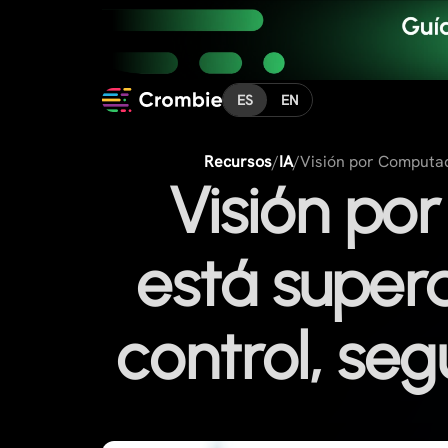
ES
EN
Recursos
/
IA
/
Visión por Computado
Visión po
está super
control, seg