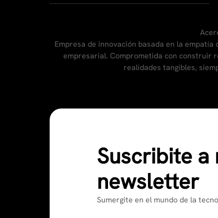
Acer
Empresa de innovación basada en la empatía q
empresarial. Comprometida con construir re
realidades tangibles, sie
Suscribite a
newsletter
Sumergite en el mundo de la tecn