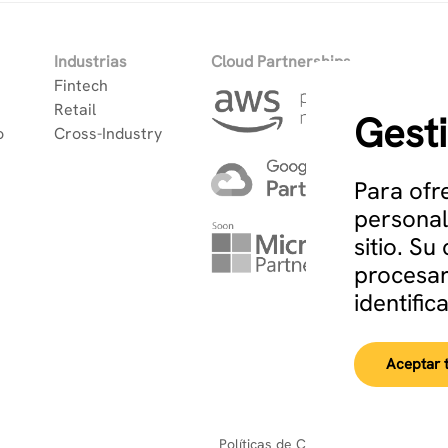
Industrias
Cloud Partnerships
Fintech
Retail
Gest
o
Cross-Industry
Para ofr
personal
sitio. S
procesar
identific
Aceptar 
Políticas de Cookie
Políticas de Cali