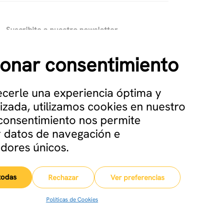
Suscribite a nuestro newsletter
ionar consentimiento
¿Qué información quisieras recibir?
*
Oportunidades laborales
Soluciones de negocio
ecerle una experiencia óptima y
izada, utilizamos cookies en nuestro
u consentimiento nos permite
 datos de navegación e
adores únicos.
todas
Rechazar
Ver preferencias
Políticas de Cookies
dad
Política de Privacidad
Registros en la Base de Datos