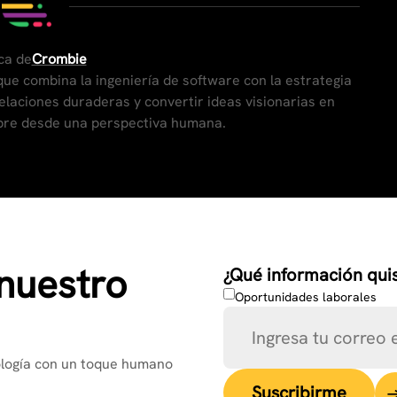
ca de
Crombie
ue combina la ingeniería de software con la estrategia
laciones duraderas y convertir ideas visionarias en
mpre desde una perspectiva humana.
 nuestro
¿Qué información quis
Oportunidades laborales
ología con un toque humano